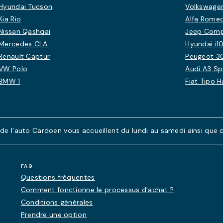
Hyundai Tucson
Volkswagen
Kia Rio
Alfa Romeo
Nissan Qashqai
Jeep Com
Mercedes CLA
Hyundai i1
Renault Captur
Peugeot 3
VW Polo
Audi A3 S
BMW 1
Fiat Tipo 
 l’auto Cardoen vous accueillent du lundi au samedi ainsi que ce
FAQ
Questions fréquentes
Comment fonctionne le processus d'achat ?
Conditions générales
Prendre une option