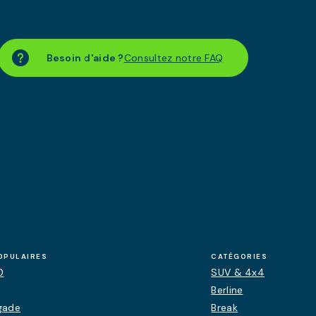
Besoin d'aide ?
Consultez notre FAQ
OPULAIRES
CATÉGORIES
0
SUV & 4x4
Berline
gade
Break