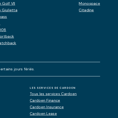
 Golf VII
Monospace
 Giulietta
Citadine
pass
0
008
portback
Hatchback
rtains jours fériés.
LES SERVICES DE CARDOEN
Tous les services Cardoen
Cardoen Finance
Cardoen Insurance
Cardoen Lease