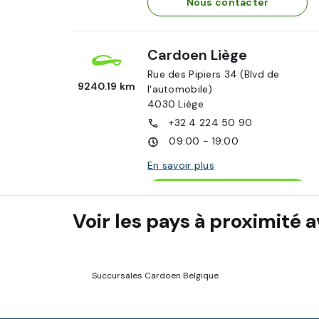
Nous contacter
Cardoen Liège
Rue des Pipiers 34 (Blvd de
9240.19 km
l'automobile)
4030
Liège
+32 4 224 50 90
09:00 - 19:00
En savoir plus
Rendez-vous
Voir les pays à proximité
Nous contacter
Cardoen Charleroi
Succursales Cardoen Belgique
Rue Robesse 28
9250.57 km
6041
Charleroi