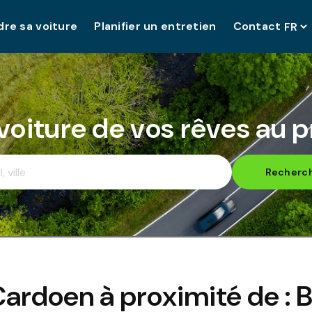
re sa voiture
Planifier un entretien
Contact
 voiture de vos rêves au pr
Recherc
Cardoen à proximité de :
B