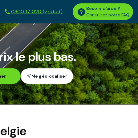
Besoin d'aide ?
0800 17 020 (gratuit)
Consultez notre FAQ
ix le plus bas.
her
elgie