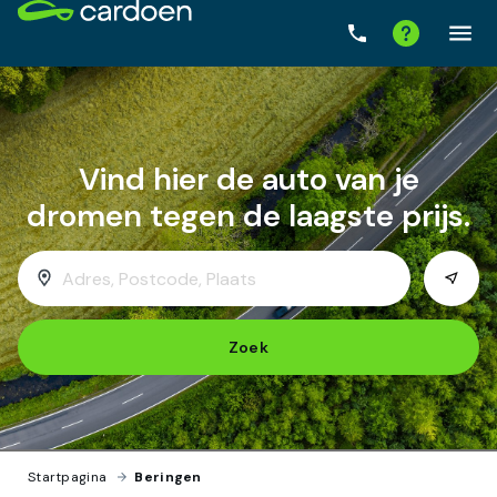
Zoek
Startpagina
›
Beringen