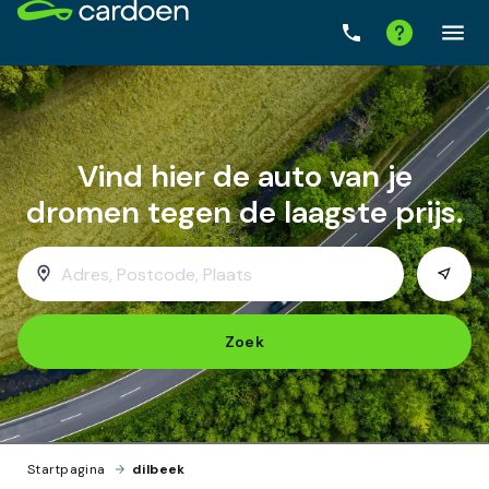
Zoek
Startpagina
›
dilbeek