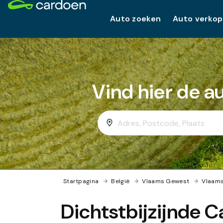
Auto zoeken
Auto verko
Vind hier de a
Startpagina
›
België
›
Vlaams Gewest
›
Vlaam
Dichtstbijzijnde C