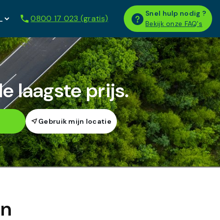
Snel hulp nodig ?
0800 17 023 (gratis)
Bekijk onze FAQ's
 laagste prijs.
en