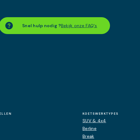
Snel hulp nodig ?
Bekijk onze FAQ's
ELLEN
KOETSWERKTYPES
SUV & 4x4
Berline
Break