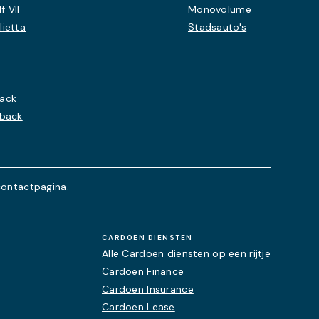
 VII
Monovolume
lietta
Stadsauto's
back
hback
contactpagina.
CARDOEN DIENSTEN
Alle Cardoen diensten op een rijtje
Cardoen Finance
Cardoen Insurance
Cardoen Lease