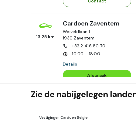
Contact
Cardoen Zaventem
Weiveldlaan 1
13.25 km
1930
Zaventem
+32 2 416 80 70
10:00 - 18:00
Details
Afspraak
Contact
Zie de nabijgelegen lande
Cardoen Lier
Vestigingen Cardoen Belgie
Mechelsesteenweg 254/1
15.02 km
2500
Lier
+32 3 489 04 98