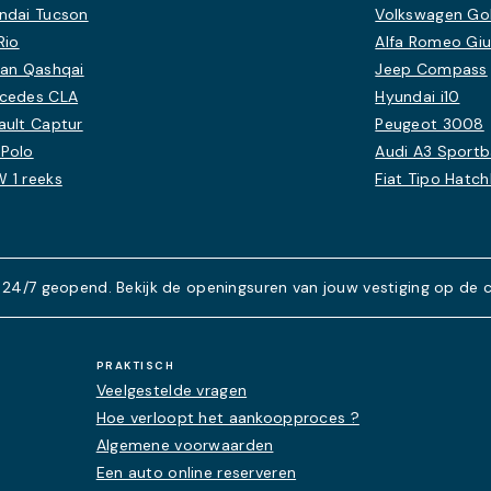
ndai Tucson
Volkswagen Golf
Rio
Alfa Romeo Giu
san Qashqai
Jeep Compass
cedes CLA
Hyundai i10
ault Captur
Peugeot 3008
Polo
Audi A3 Sport
 1 reeks
Fiat Tipo Hatc
 24/7 geopend. Bekijk de openingsuren van jouw vestiging op de 
PRAKTISCH
Veelgestelde vragen
Hoe verloopt het aankoopproces ?
Algemene voorwaarden
Een auto online reserveren