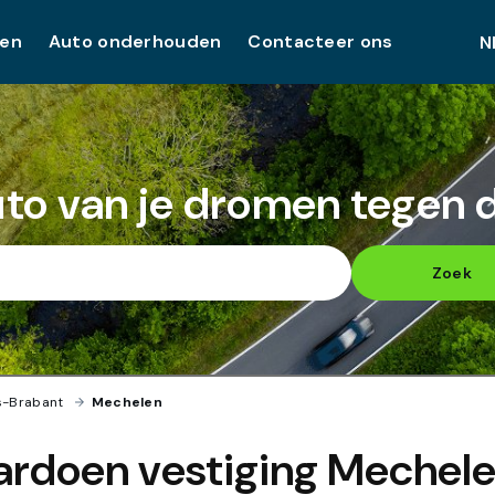
pen
Auto onderhouden
Contacteer ons
uto van je dromen tegen de
Zoek
s-Brabant
›
Mechelen
ardoen vestiging
Mechel