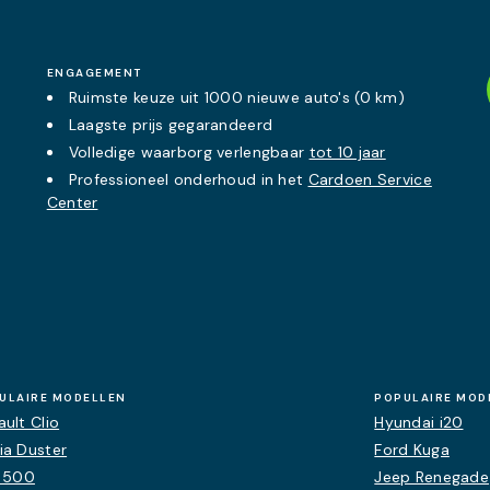
ENGAGEMENT
Ruimste keuze uit 1000 nieuwe auto's (0 km)
Laagste prijs
gegarandeerd
Volledige waarborg verlengbaar
tot 10 jaar
Professioneel onderhoud in het
Cardoen Service
Center
ULAIRE MODELLEN
POPULAIRE MOD
ult Clio
Hyundai i20
ia Duster
Ford Kuga
t 500
Jeep Renegade