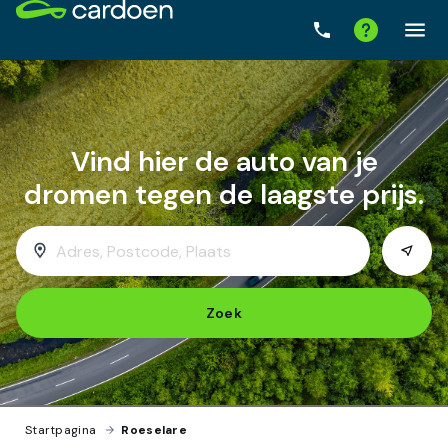
Zoek
Startpagina
›
Roeselare