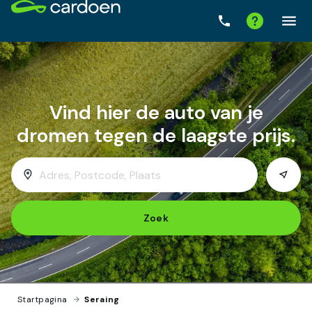
Zoek
Startpagina
›
Seraing