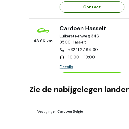
Contact
Cardoen Hasselt
Luikersteenweg 346
43.66 km
3500
Hasselt
+32 11 27 84 30
10:00 - 19:00
Details
Afspraak
Zie de nabijgelegen lande
Contact
Cardoen Geel
Vestigingen Cardoen Belgie
Van-Doornelaan 7
77.63 km
2440
Geel