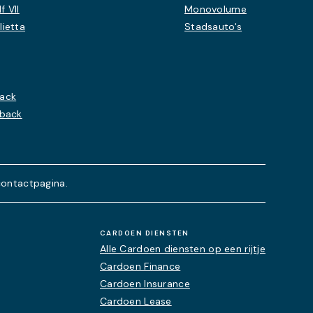
 VII
Monovolume
lietta
Stadsauto's
back
hback
contactpagina.
CARDOEN DIENSTEN
Alle Cardoen diensten op een rijtje
Cardoen Finance
Cardoen Insurance
Cardoen Lease