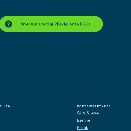
Snel hulp nodig ?
Bekijk onze FAQ's
ELLEN
KOETSWERKTYPES
SUV & 4x4
Berline
Break