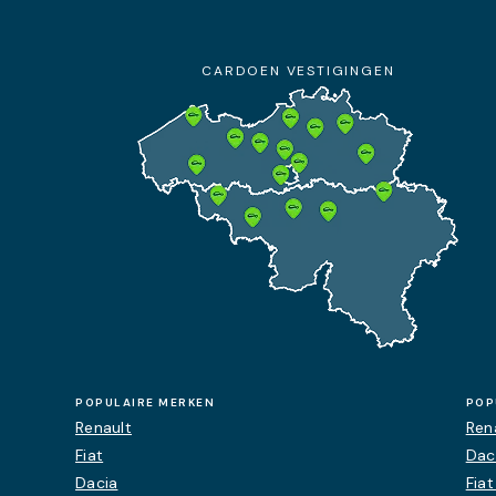
+32 14 27 92 00
09:00 - 19:00
CARDOEN VESTIGINGEN
Details
Afspraak
Contact
POPULAIRE MERKEN
POP
Renault
Rena
Fiat
Dac
Dacia
Fia