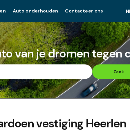
pen
Auto onderhouden
Contacteer ons
uto van je dromen tegen de
Zoek
ardoen vestiging
Heerlen