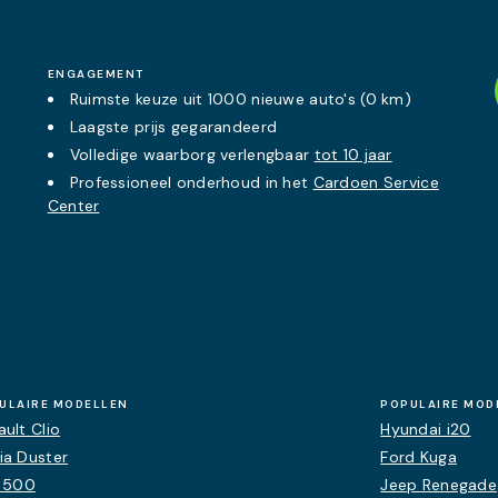
ENGAGEMENT
Ruimste keuze uit 1000 nieuwe auto's (0 km)
Laagste prijs
gegarandeerd
Volledige waarborg verlengbaar
tot 10 jaar
Professioneel onderhoud in het
Cardoen Service
Center
ULAIRE MODELLEN
POPULAIRE MOD
ult Clio
Hyundai i20
ia Duster
Ford Kuga
t 500
Jeep Renegade