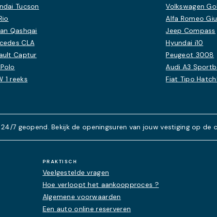
ndai Tucson
Volkswagen Golf
Rio
Alfa Romeo Giu
san Qashqai
Jeep Compass
cedes CLA
Hyundai i10
ault Captur
Peugeot 3008
Polo
Audi A3 Sport
 1 reeks
Fiat Tipo Hatc
 24/7 geopend. Bekijk de openingsuren van jouw vestiging op de 
PRAKTISCH
Veelgestelde vragen
Hoe verloopt het aankoopproces ?
Algemene voorwaarden
Een auto online reserveren