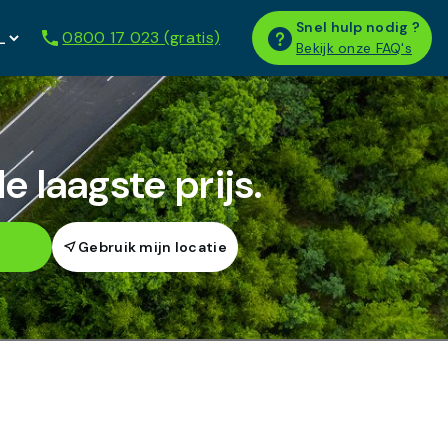
Snel hulp nodig ?
0800 17 023 (gratis)
Bekijk onze FAQ's
 laagste prijs.