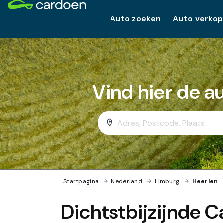
Auto zoeken
Auto verko
Vind hier de a
Startpagina
›
Nederland
›
Limburg
›
Heerlen
Dichtstbijzijnde C