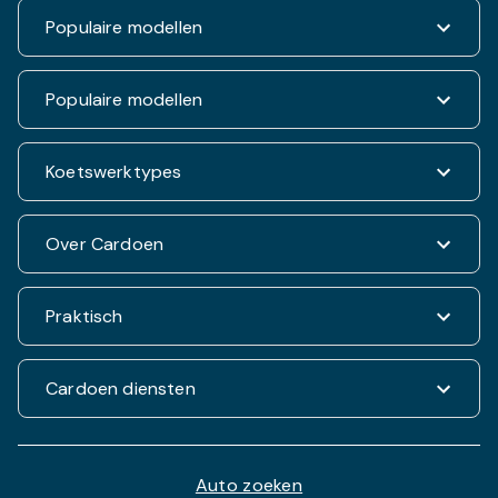
Renault
Populaire modellen
Fiat
Dacia
Renault Clio
Populaire modellen
Volkswagen
Dacia Duster
Hyundai
Fiat 500
Kia
Hyundai i20
Koetswerktypes
Hyundai Tucson
Nissan
Ford Kuga
Kia Rio
Mercedes
Jeep Renegade
Nissan Qashqai
SUV & 4x4
Over Cardoen
Opel
Volkswagen Golf VII
Mercedes CLA
Berline
Seat
Alfa Romeo Giulietta
Renault Captur
Break
Peugeot
Jeep Compass
Historiek
Praktisch
VW Polo
Monovolume
Hyundai i10
Wie zijn wij
BMW 1 reeks
Stadsauto's
Peugeot 3008
Waarden Cardoen
Veelgestelde vragen
Cardoen diensten
Audi A3 Sportback
Werken bij Cardoen
Hoe verloopt het aankoopproces ?
Fiat Tipo Hatchback
Aramis Group
Algemene voorwaarden
Waarden Aramis Group
Alle Cardoen diensten op een rijtje
Een auto online reserveren
Onze nieuwe visuele identiteit
Cardoen Finance
Auto zoeken
Veiligheid & privacy