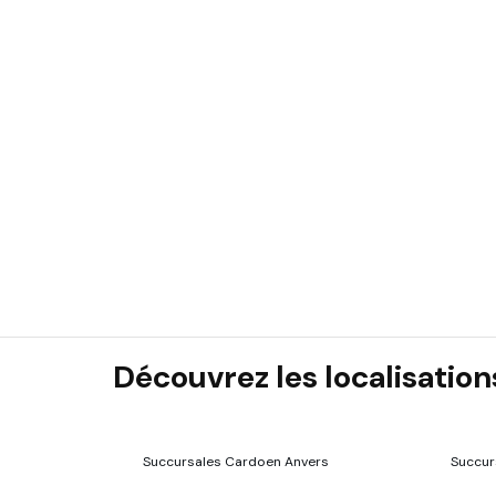
Découvrez les localisatio
Succursales Cardoen Anvers
Succur