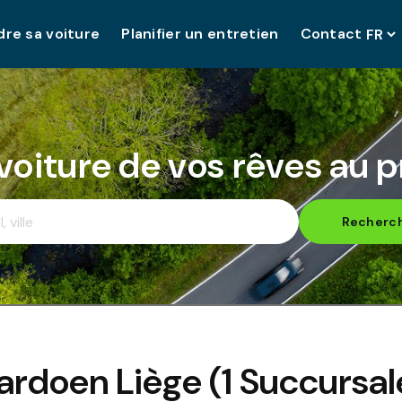
re sa voiture
Planifier un entretien
Contact
 voiture de vos rêves au pr
Recherc
Cardoen
Liège
(
1
Succursal