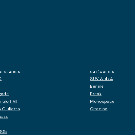
OPULAIRES
CATÉGORIES
0
SUV & 4x4
Berline
gade
Break
 Golf VII
Monospace
 Giulietta
Citadine
pass
0
008