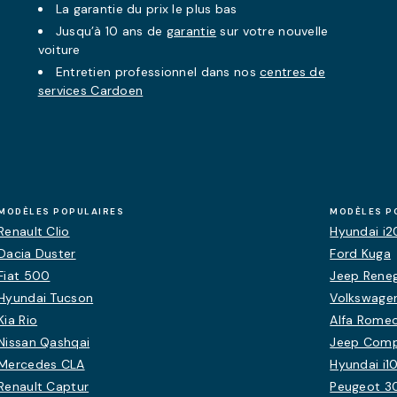
La
garantie
du prix le plus bas
Jusqu’à 10 ans de
garantie
sur votre nouvelle
voiture
Entretien professionnel dans nos
centres de
services Cardoen
MODÈLES POPULAIRES
MODÈLES P
Renault Clio
Hyundai i2
Dacia Duster
Ford Kuga
Fiat 500
Jeep Rene
Hyundai Tucson
Volkswagen
Kia Rio
Alfa Romeo
Nissan Qashqai
Jeep Com
Mercedes CLA
Hyundai i1
Renault Captur
Peugeot 3