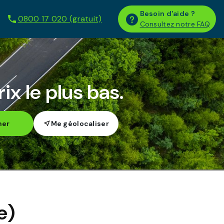
Besoin d'aide ?
0800 17 020 (gratuit)
Consultez notre FAQ
ix le plus bas.
her
e
)